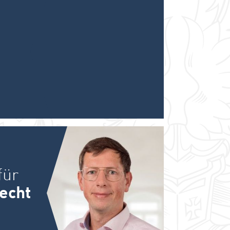
für
echt