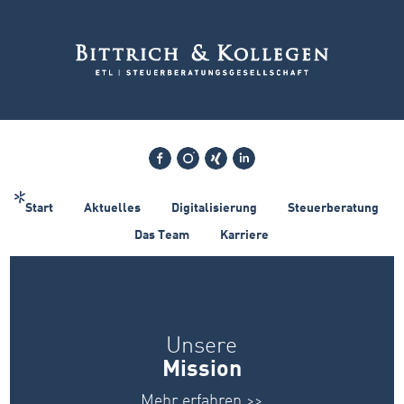
Facebook
Instagram
xing
Linkedin
Start
Aktuelles
Digitalisierung
Steuerberatung
Das Team
Karriere
Unsere
Mission
Mehr erfahren >>